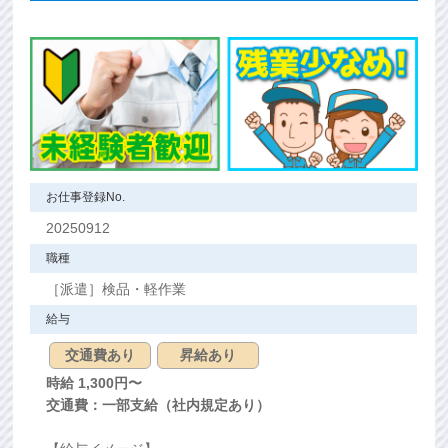
お仕事登録No.
20250912
職種
［派遣］検品・軽作業
給与
交通費あり
昇給あり
時給 1,300
円〜
交通費：一部支給（社内規定あり）