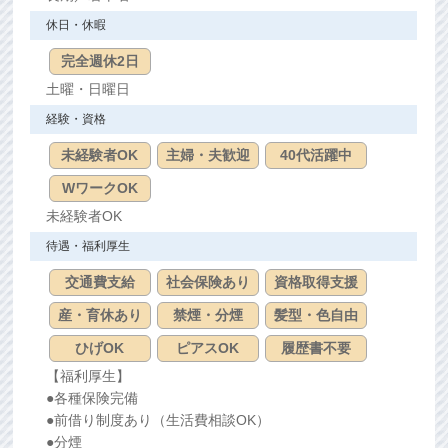
休日・休暇
完全週休2日
土曜・日曜日
経験・資格
未経験者OK
主婦・夫歓迎
40代活躍中
WワークOK
未経験者OK
待遇・福利厚生
交通費支給
社会保険あり
資格取得支援
産・育休あり
禁煙・分煙
髪型・色自由
ひげOK
ピアスOK
履歴書不要
【福利厚生】
●各種保険完備
●前借り制度あり（生活費相談OK）
●分煙