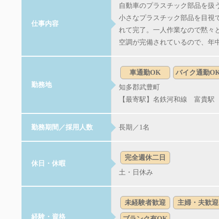
自動車のプラスチック部品を扱
小さなプラスチック部品を目視
仕事内容
れて完了。一人作業なので黙々
空調が完備されているので、年
車通勤OK
バイク通勤O
勤務地
知多郡武豊町
【最寄駅】名鉄河和線 富貴
駅
勤務期間／採用人数
長期／1名
完全週休二日
休日・休暇
土・日休み
未経験者歓迎
主婦・夫歓迎
経験・資格
ブランク有OK