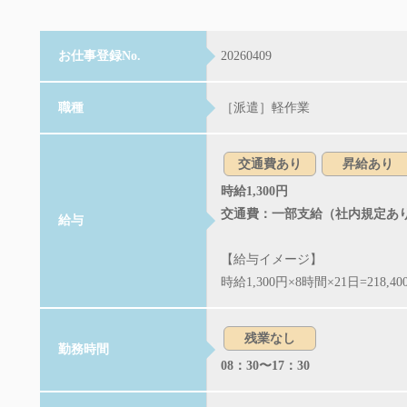
お仕事登録No.
20260409
職種
［派遣］軽作業
交通費あり
昇給あり
時給1,300円
交通費：一部支給（社内規定あ
給与
【給与イメージ】
時給1,300円×8時間×21日=218,40
残業なし
勤務時間
08：30〜17：30