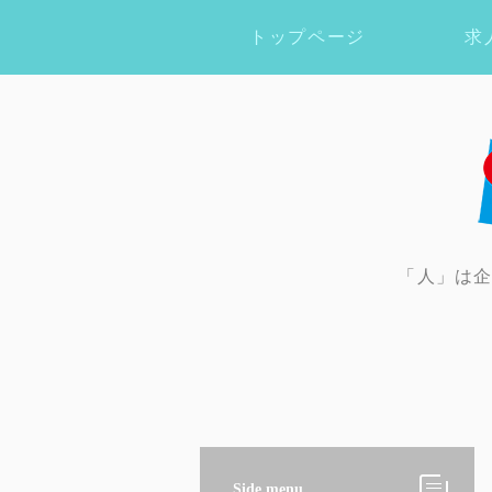
トップページ
求
「人」は
Side menu