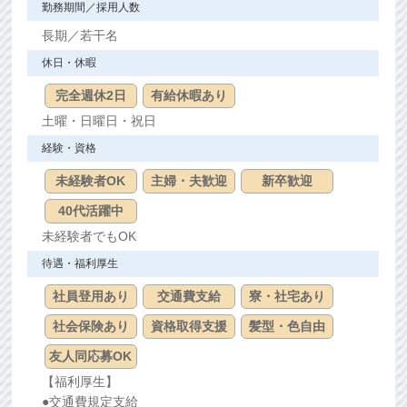
勤務期間／採用人数
長期／若干名
休日・休暇
完全週休2日
有給休暇あり
土曜・日曜日・祝日
経験・資格
未経験者OK
主婦・夫歓迎
新卒歓迎
40代活躍中
未経験者でもOK
待遇・福利厚生
社員登用あり
交通費支給
寮・社宅あり
社会保険あり
資格取得支援
髪型・色自由
友人同応募OK
【福利厚生】
●交通費規定支給