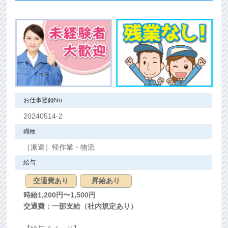
お仕事登録No.
20240514-2
職種
［派遣］軽作業・物流
給与
交通費あり
昇給あり
時給
1,200
円〜1,500円
交通費：一部支給（社内規定あり）