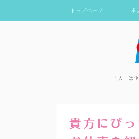
トップページ
求
「人」は